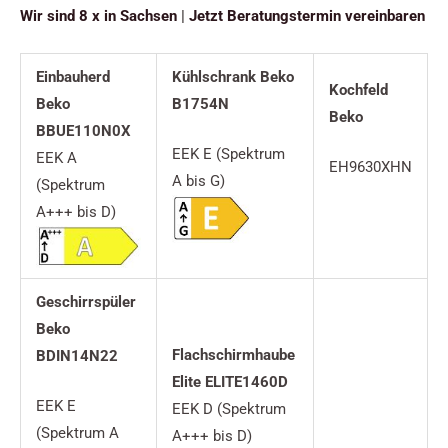
Wir sind 8 x in Sachsen
|
Jetzt Beratungstermin vereinbaren
Einbauherd
Kühlschrank Beko
Kochfeld
Beko
B1754N
Beko
BBUE110N0X
EEK E (Spektrum
EEK A
EH9630XHN
A bis G)
(Spektrum
A+++ bis D)
Geschirrspüler
Beko
Flachschirmhaube
BDIN14N22
Elite ELITE1460D
EEK E
EEK D (Spektrum
(Spektrum A
A+++ bis D)