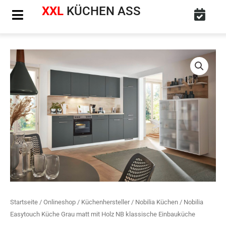
Zum
XXL
KÜCHEN ASS
Inhalt
springen
Nobilia
Easytouch
Küche
Grau
matt
mit
Holz
NB
klassische
Einbauküche
Menge
Startseite
/
Onlineshop
/
Küchenhersteller
/
Nobilia Küchen
/ Nobilia
Easytouch Küche Grau matt mit Holz NB klassische Einbauküche