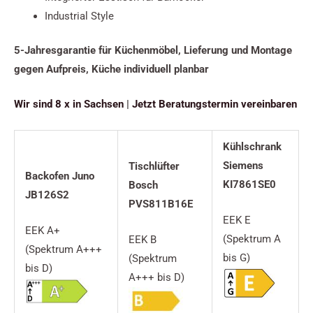
Industrial Style
5-Jahresgarantie für Küchenmöbel,
Lieferung und Montage
gegen Aufpreis, Küche individuell planbar
Wir sind 8 x in Sachsen
|
Jetzt Beratungstermin vereinbaren
Kühlschrank
Siemens
Tischlüfter
Backofen Juno
KI7861SE0
Bosch
JB126S2
PVS811B16E
EEK E
EEK A+
(Spektrum A
EEK B
(Spektrum A+++
bis G)
(Spektrum
bis D)
A+++ bis D)