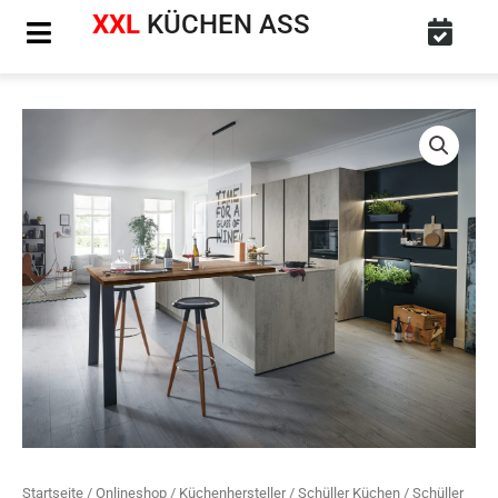
Zum
XXL
KÜCHEN ASS
Inhalt
springen
Schüller
Elba
Betonoptik
Küche
Hellgrau
mit
Theke
Menge
Startseite
/
Onlineshop
/
Küchenhersteller
/
Schüller Küchen
/ Schüller