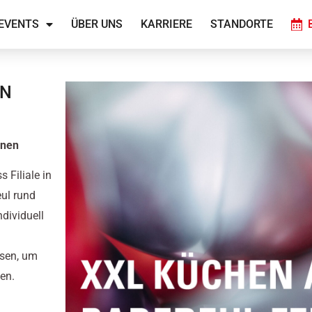
EVENTS
ÜBER UNS
KARRIERE
STANDORTE
IN
onen
 Filiale in
ul rund
dividuell
ssen, um
en.