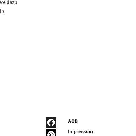
ere dazu
in
Facebook
Pinterest
Instagram
AGB
Impressum