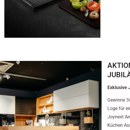
AKTIO
JUBIL
Exklusive 
Gewinne 3x
Loge für e
Joynext Are
Küchen Ass