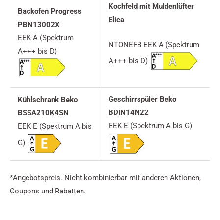
Kochfeld mit Muldenlüfter
Backofen Progress
Elica
PBN13002X
EEK A (Spektrum
NTONEFB EEK A (Spektrum
A+++ bis D)
A+++ bis D)
Geschirrspüler Beko
Kühlschrank Beko
BDIN14N22
BSSA210K4SN
EEK E (Spektrum A bis G)
EEK E (Spektrum A bis
G)
*Angebotspreis. Nicht kombinierbar mit anderen Aktionen,
Coupons und Rabatten.