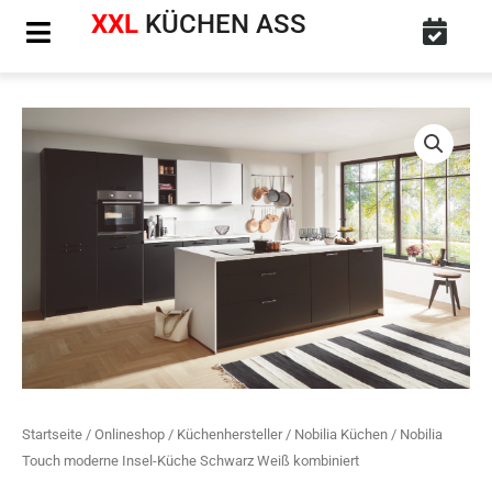
Zum
XXL
KÜCHEN ASS
Inhalt
springen
Nobilia
Touch
moderne
Insel-
Küche
Schwarz
Weiß
kombiniert
Menge
Startseite
/
Onlineshop
/
Küchenhersteller
/
Nobilia Küchen
/ Nobilia
Touch moderne Insel-Küche Schwarz Weiß kombiniert