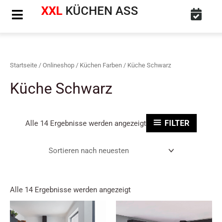
Nach
Nach
Zum
XXL
KÜCHEN ASS
neuesten
neuesten
sortiert
sortiert
Inhalt
springen
Startseite
/
Onlineshop
/
Küchen Farben
/ Küche Schwarz
Küche Schwarz
Alle 14 Ergebnisse werden angezeigt
FILTER
Alle 14 Ergebnisse werden angezeigt