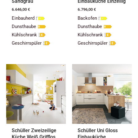
Sandgrau
Einbauküche Einzeilig
6.646,00
€
6.796,00
€
Einbauherd
Backofen
Dunsthaube
Dunsthaube
Kühlschrank
Kühlschrank
Geschirrspüler
Geschirrspüler
Schüller Zweizeilige
Schüller Uni Gloss
Küche Weiß Grifflos
Einbauküche