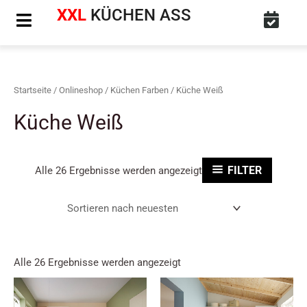
Nach
Nach
Zum
XXL
KÜCHEN ASS
neuesten
neuesten
sortiert
sortiert
Inhalt
springen
Startseite
/
Onlineshop
/
Küchen Farben
/ Küche Weiß
Küche Weiß
Alle 26 Ergebnisse werden angezeigt
FILTER
Alle 26 Ergebnisse werden angezeigt