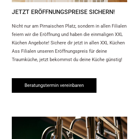
JETZT ERÖFFNUNGSPREISE SICHERN!
Nicht nur am Pirnaischen Platz, sondern in allen Filialen
feiern wir die Eröffnung und haben die einmaligen XXL
Küchen Angebote! Sichere dir jetzt in allen XXL Küchen
Ass Filialen unseren Eröffnungspreis für deine
Traumküche, jetzt bekommst du deine Küche günstig!
Beratungstermin vereinbaren