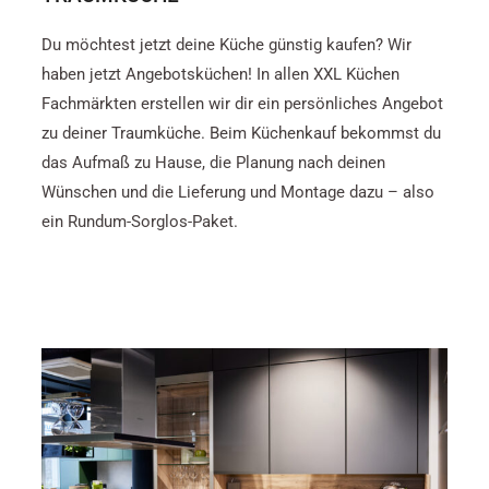
Du möchtest jetzt deine Küche günstig kaufen? Wir
haben jetzt Angebotsküchen! In allen XXL Küchen
Fachmärkten erstellen wir dir ein persönliches Angebot
zu deiner Traumküche. Beim Küchenkauf bekommst du
das Aufmaß zu Hause, die Planung nach deinen
Wünschen und die Lieferung und Montage dazu – also
ein Rundum-Sorglos-Paket.