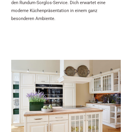
den Rundum-Sorglos-Service. Dich erwartet eine
moderne Küchenpräsentation in einem ganz
besonderen Ambiente.