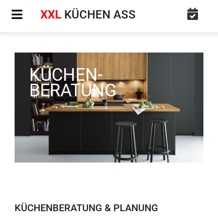
Zum
XXL
KÜCHEN ASS
Inhalt
springen
KÜCHEN-
BERATUNG
KÜCHENBERATUNG & PLANUNG